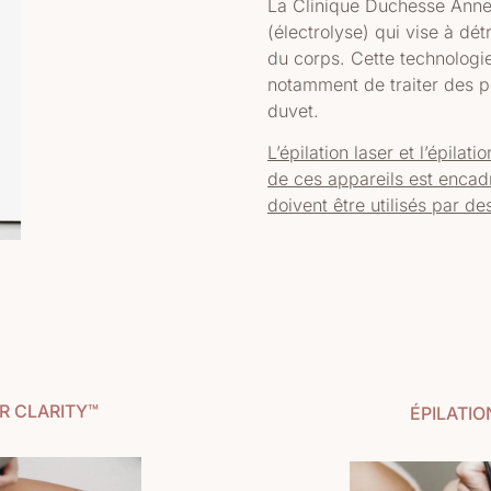
La Clinique Duchesse Anne 
(électrolyse) qui vise à dét
du corps. Cette technolog
notamment de traiter des po
duvet.
L’épilation laser et l’épilat
de ces appareils est encad
doivent être utilisés par de
ER CLARITY™
ÉPILATIO