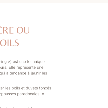
ÈRE OU
OILS
hing ») est une technique
urs. Elle représente une
qui a tendance à jaunir les
r les poils et duvets
foncés
epousses paradoxales. A