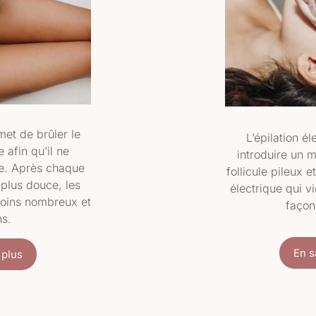
met de brûler le
L’épilation é
 afin qu’il ne
introduire un m
te. Après chaque
follicule pileux 
 plus douce, les
électrique qui vi
moins nombreux et
façon
ns.
En s
 plus