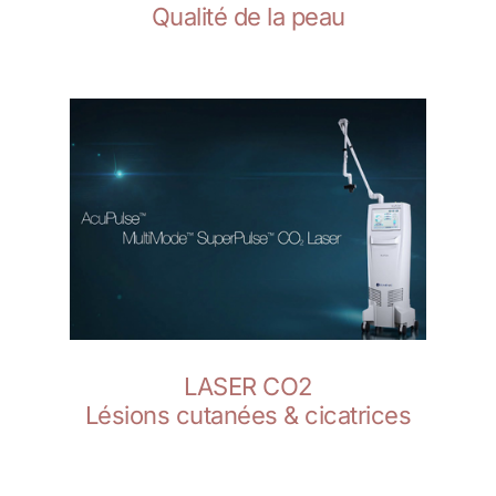
Qualité de la peau
LASER CO2
Lésions cutanées & cicatrices