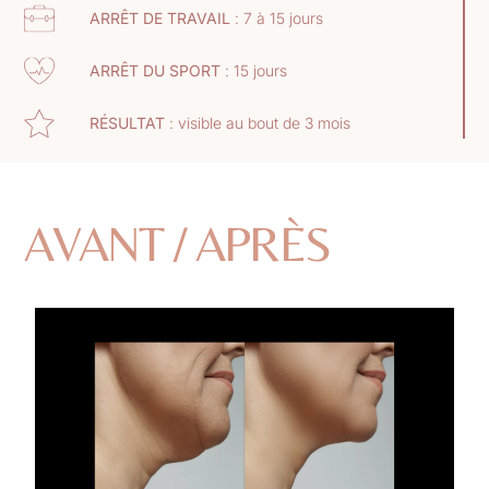
ARRÊT DE TRAVAIL
: 7 à 15 jours
ARRÊT DU SPORT
: 15 jours
RÉSULTAT
: visible au bout de 3 mois
AVANT / APRÈS