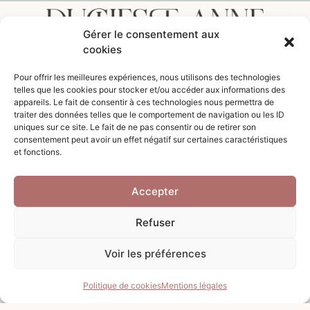
Gérer le consentement aux
cookies
CLINIQUE DUCHESSE ANNE
Pour offrir les meilleures expériences, nous utilisons des technologies
telles que les cookies pour stocker et/ou accéder aux informations des
appareils. Le fait de consentir à ces technologies nous permettra de
80 Boulevard de la Duchesse Anne
traiter des données telles que le comportement de navigation ou les ID
35000 Rennes
uniques sur ce site. Le fait de ne pas consentir ou de retirer son
consentement peut avoir un effet négatif sur certaines caractéristiques
et fonctions.
PRENDRE RDV EN LIGNE
Accepter
Smart Agenda
Refuser
CONTACTER LE SECRÉTARIAT
Voir les préférences
Téléphone : 02.57.67.20.50
contact @ cliniqueduchesseanne.com
Politique de cookies
Mentions légales