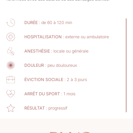
DURÉE
: de 60 à 120 min
HOSPITALISATION
: externe ou ambulatoire
ANESTHÉSIE
: locale ou générale
DOULEUR
: peu douloureux
ÉVICTION SOCIALE
: 2 à 3 jours
ARRÊT DU SPORT
: 1 mois
RÉSULTAT
: progressif