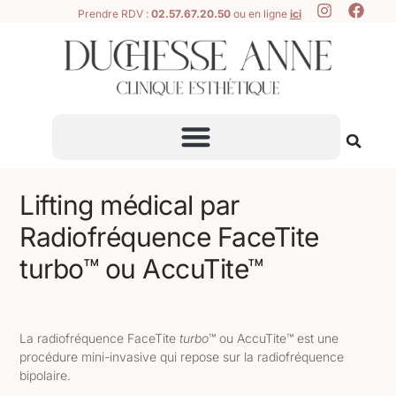
Prendre RDV :
02.57.67.20.50
ou en ligne
ici
Lifting médical par
Radiofréquence FaceTite
turbo™ ou AccuTite™
La radiofréquence FaceTite
turbo
™ ou AccuTite
™
est une
procédure mini-invasive qui repose sur la radiofréquence
bipolaire.