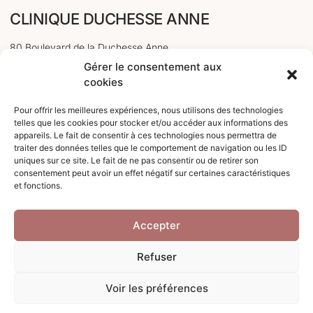
CLINIQUE DUCHESSE ANNE
80 Boulevard de la Duchesse Anne
Gérer le consentement aux
35000 Rennes
cookies
PRENDRE RDV EN LIGNE
Pour offrir les meilleures expériences, nous utilisons des technologies
telles que les cookies pour stocker et/ou accéder aux informations des
appareils. Le fait de consentir à ces technologies nous permettra de
Smart Agenda
traiter des données telles que le comportement de navigation ou les ID
uniques sur ce site. Le fait de ne pas consentir ou de retirer son
CONTACTER LE SECRÉTARIAT
consentement peut avoir un effet négatif sur certaines caractéristiques
et fonctions.
Téléphone : 02.57.67.20.50
Accepter
contact @ cliniqueduchesseanne.com
Refuser
Voir les préférences
© Clinique Duchesse Anne |
Mentions légales
| ©
Emmanuelle Cadeau 2026