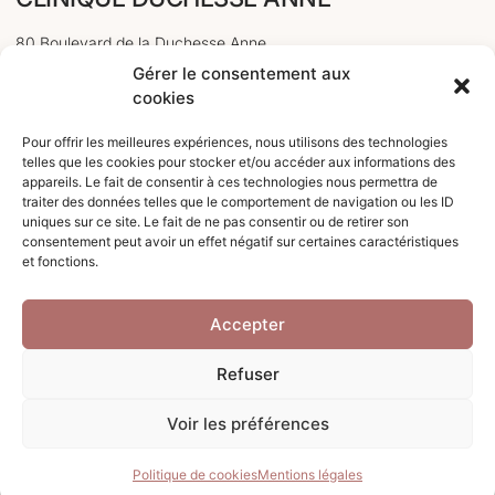
80 Boulevard de la Duchesse Anne
Gérer le consentement aux
35000 Rennes
cookies
PRENDRE RDV EN LIGNE
Pour offrir les meilleures expériences, nous utilisons des technologies
telles que les cookies pour stocker et/ou accéder aux informations des
appareils. Le fait de consentir à ces technologies nous permettra de
Smart Agenda
traiter des données telles que le comportement de navigation ou les ID
uniques sur ce site. Le fait de ne pas consentir ou de retirer son
CONTACTER LE SECRÉTARIAT
consentement peut avoir un effet négatif sur certaines caractéristiques
et fonctions.
Téléphone : 02.57.67.20.50
Accepter
contact @ cliniqueduchesseanne.com
Refuser
Voir les préférences
© Clinique Duchesse Anne |
Mentions légales
| ©
Emmanuelle Cadeau 2026
Politique de cookies
Mentions légales